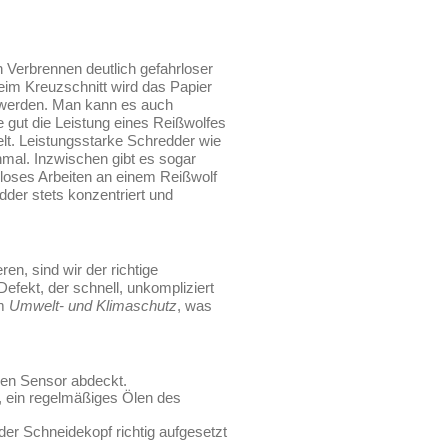
 Verbrennen deutlich gefahrloser
im Kreuzschnitt wird das Papier
t werden. Man kann es auch
gut die Leistung eines Reißwolfes
elt. Leistungsstarke Schredder wie
inmal. Inzwischen gibt es sogar
rloses Arbeiten an einem Reißwolf
dder stets konzentriert und
en, sind wir der richtige
Defekt, der schnell, unkompliziert
um
Umwelt- und Klimaschutz
, was
hen Sensor abdeckt.
, ein regelmäßiges Ölen des
der Schneidekopf richtig aufgesetzt