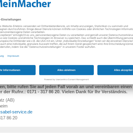
ofi Kraus GmbH
6
Öffnungszeiten:
sbach-Stein
08:00 - 12:30 Uhr und
nik-Profi-Kraus.de
15:00 - 18:00 Uhr
 14 57
Heute noch geöffnet
Reparatur Schnell-Service Sabel
n, bitte rufen Sie auf jeden Fall vorab an und vereinbaren einen
r der Rufnr.: 0171 - 317 86 20. Vielen Dank für Ihr Verständnis.
tz (AB)
heim
)sabel-service.de
 317 86 20