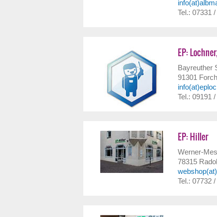
info(at)albm
Tel.: 07331 
EP: Lochner
Bayreuther S
91301
Forc
info(at)eplo
Tel.: 09191 
EP: Hiller
Werner-Mes
78315
Radol
webshop(at)e
Tel.: 07732 /