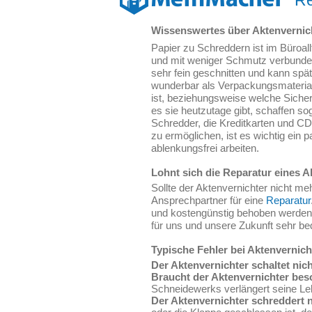
Re
Wissenswertes über Aktenvernic
Papier zu Schreddern ist im Büroal
und mit weniger Schmutz verbunden
sehr fein geschnitten und kann spä
wunderbar als Verpackungsmateria
ist, beziehungsweise welche Sicher
es sie heutzutage gibt, schaffen so
Schredder, die Kreditkarten und CDs
zu ermöglichen, ist es wichtig ein 
ablenkungsfrei arbeiten.
Lohnt sich die Reparatur eines A
Sollte der Aktenvernichter nicht meh
Ansprechpartner für eine
Reparatur
und kostengünstig behoben werden
für uns und unsere Zukunft sehr bed
Typische Fehler bei Aktenvernich
Der Aktenvernichter schaltet nich
Braucht der Aktenvernichter bes
Schneidewerks verlängert seine Leb
Der Aktenvernichter schreddert n