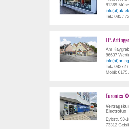
81369
Münc
info(at)ak-el
Tel.: 089 / 7
EP: Artinger
Am Kaygrab
86637
Werti
info(at)artin
Tel.: 08272 /
Mobil: 0175 
Euronics X
Vertragskun
Electrolux
Eybstr. 98-
73312
Geisl