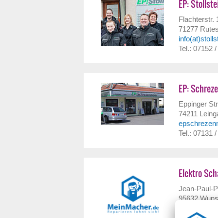
EP: Stollste
Flachterstr. 
71277
Rute
info(at)stoll
Tel.: 07152 
EP: Schrez
Eppinger Str
74211
Leing
epschrezen
Tel.: 07131 
Elektro Sch
Jean-Paul-P
95632
Wuns
info(at)elekt
Tel.: 09232 /