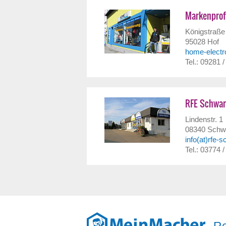
Markenprof
Königstraße
95028
Hof
home-electro
Tel.: 09281 
RFE Schwa
Lindenstr. 1
08340
Schw
info(at)rfe-
Tel.: 03774 