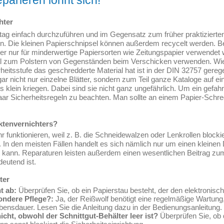
parieren lohnt sich!
hter
ltag einfach durchzuführen und im Gegensatz zum früher praktizierten
. Die kleinen Papierschnipsel können außerdem recycelt werden. Be
ter nur für minderwertige Papiersorten wie Zeitungspapier verwende
l zum Polstern von Gegenständen beim Verschicken verwenden. Wie 
heitsstufe das geschredderte Material hat ist in der DIN 32757 gereg
gar nicht nur einzelne Blätter, sondern zum Teil ganze Kataloge auf e
 klein kriegen. Dabei sind sie nicht ganz ungefährlich. Um ein gefah
paar Sicherheitsregeln zu beachten. Man sollte an einem Papier-Schre
ktenvernichters?
r funktionieren, weil z. B. die Schneidewalzen oder Lenkrollen blockier
. In den meisten Fällen handelt es sich nämlich nur um einen kleinen 
 kann. Reparaturen leisten außerdem einen wesentlichen Beitrag z
eutend ist.
ter
t ab:
Überprüfen Sie, ob ein Papierstau besteht, der den elektronisc
ondere Pflege?:
Ja, der Reißwolf benötigt eine regelmäßige Wartung
ensdauer. Lesen Sie die Anleitung dazu in der Bedienungsanleitung.
icht, obwohl der Schnittgut-Behälter leer ist?
Überprüfen Sie, ob 