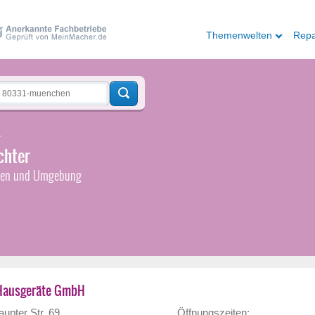
Themenwelten
Repa
r
chter
hen und Umgebung
-Hausgeräte GmbH
upter Str. 69
Öffnungszeiten: