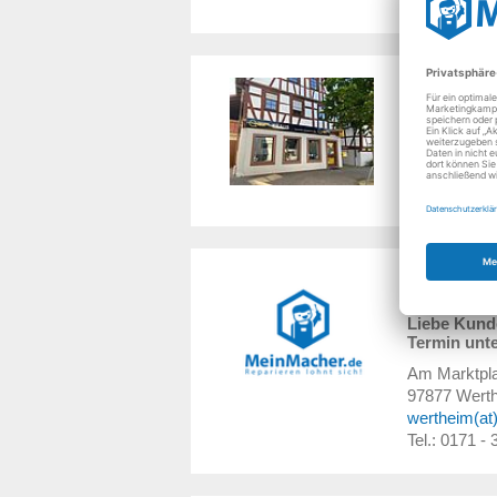
Technik-Pr
Bachgasse 
75203
König
info(at)Tech
Tel.: 07232 /
Wertheim - 
Liebe Kunde
Termin unte
Am Marktpla
97877
Wert
wertheim(at
Tel.: 0171 -