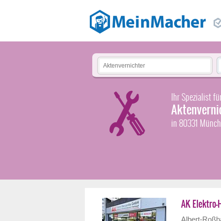
Ihr Spezialist fü
Aktenverni
in 80331 Münc
AK Elektro
Albert-Roßha