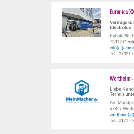
Euronics X
Vertragskun
Electrolux
Eybstr. 98-
73312
Geisl
info(at)albm
Tel.: 07331 
Wertheim - 
Liebe Kunde
Termin unte
Am Marktpla
97877
Wert
wertheim(at
Tel.: 0171 -