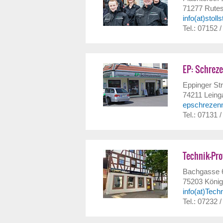
71277
Rute
info(at)stoll
Tel.: 07152 
EP: Schrez
Eppinger Str
74211
Leing
epschrezen
Tel.: 07131 
Technik-Pr
Bachgasse 
75203
König
info(at)Tech
Tel.: 07232 /