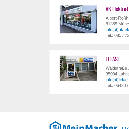
AK Elektro
Albert-Roßha
81369
Münc
info(at)ak-el
Tel.: 089 / 7
TELÄST
Waldstraße 
35094
Lahnt
info(at)telae
Tel.: 06420 