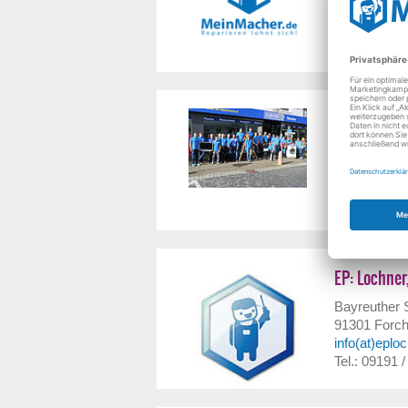
66271
Kleinb
info(at)brutt
Tel.: 06805 
Ernst Beisle
Frankfurter 
63628
Bad 
info(at)beisl
Tel.: 06056 
EP: Lochner
Bayreuther S
91301
Forc
info(at)eplo
Tel.: 09191 