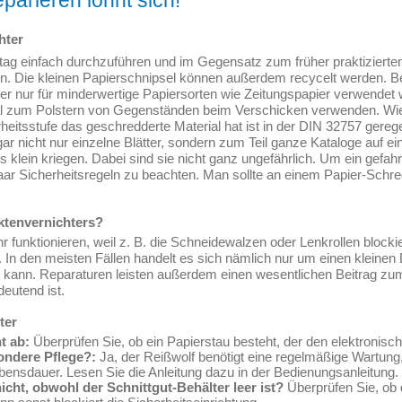
parieren lohnt sich!
hter
ltag einfach durchzuführen und im Gegensatz zum früher praktizierten
. Die kleinen Papierschnipsel können außerdem recycelt werden. Be
ter nur für minderwertige Papiersorten wie Zeitungspapier verwende
l zum Polstern von Gegenständen beim Verschicken verwenden. Wie 
heitsstufe das geschredderte Material hat ist in der DIN 32757 gereg
gar nicht nur einzelne Blätter, sondern zum Teil ganze Kataloge auf e
 klein kriegen. Dabei sind sie nicht ganz ungefährlich. Um ein gefah
paar Sicherheitsregeln zu beachten. Man sollte an einem Papier-Schre
ktenvernichters?
r funktionieren, weil z. B. die Schneidewalzen oder Lenkrollen blockier
. In den meisten Fällen handelt es sich nämlich nur um einen kleinen 
 kann. Reparaturen leisten außerdem einen wesentlichen Beitrag z
eutend ist.
ter
t ab:
Überprüfen Sie, ob ein Papierstau besteht, der den elektronisc
ondere Pflege?:
Ja, der Reißwolf benötigt eine regelmäßige Wartung
ensdauer. Lesen Sie die Anleitung dazu in der Bedienungsanleitung.
icht, obwohl der Schnittgut-Behälter leer ist?
Überprüfen Sie, ob 