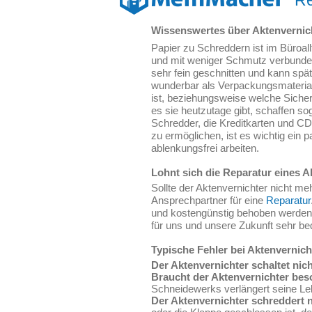
Re
Wissenswertes über Aktenvernic
Papier zu Schreddern ist im Büroal
und mit weniger Schmutz verbunden
sehr fein geschnitten und kann spä
wunderbar als Verpackungsmateria
ist, beziehungsweise welche Sicher
es sie heutzutage gibt, schaffen so
Schredder, die Kreditkarten und CDs
zu ermöglichen, ist es wichtig ein 
ablenkungsfrei arbeiten.
Lohnt sich die Reparatur eines A
Sollte der Aktenvernichter nicht meh
Ansprechpartner für eine
Reparatur
und kostengünstig behoben werden
für uns und unsere Zukunft sehr bed
Typische Fehler bei Aktenvernich
Der Aktenvernichter schaltet nich
Braucht der Aktenvernichter bes
Schneidewerks verlängert seine Leb
Der Aktenvernichter schreddert n