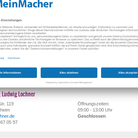
littersdorf
geschlossen
y.eu
Geschlossen
- 81 91
r e.K.
Straße 9
Öffnungszeiten:
Soden-Salmünster
09:00 - 13:00 Uhr
er.de
Geschlossen
/ 90 03 00
, Ludwig Lochner
tr. 119
Öffnungszeiten:
hheim
09:00 - 13:00 Uhr
chner.de
Geschlossen
/ 67 05 97