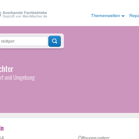
Themenwelten
Repa
r
chter
gart und Umgebung
in
14
Öffnungszeiten: