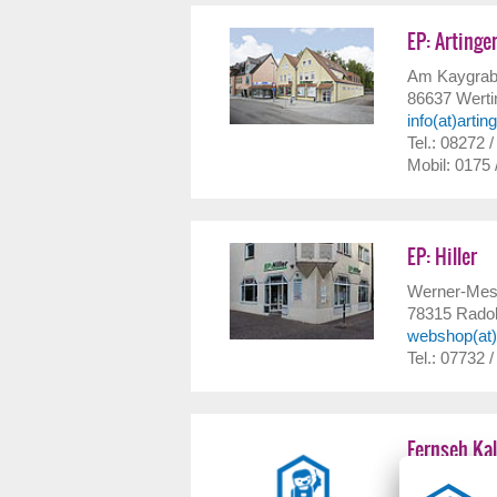
EP: Artinger
Am Kaygrab
86637
Werti
info(at)artin
Tel.: 08272 /
Mobil: 0175 
EP: Hiller
Werner-Mes
78315
Radol
webshop(at)e
Tel.: 07732 /
Fernseh Kal
Elsässer Str