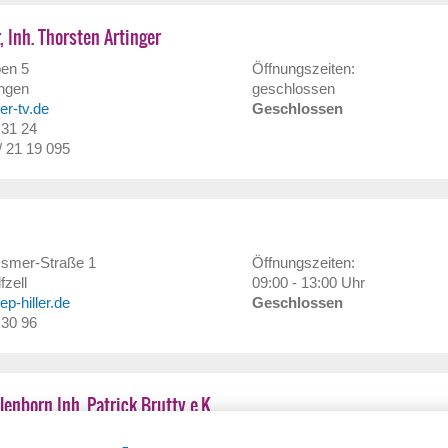
, Inh. Thorsten Artinger
en 5
Öffnungszeiten:
ngen
geschlossen
ger-tv.de
Geschlossen
 31 24
/ 21 19 095
smer-Straße 1
Öffnungszeiten:
fzell
09:00 - 13:00 Uhr
p-hiller.de
Geschlossen
 30 96
lenborn Inh. Patrick Brutty e.K.
. 26
Öffnungszeiten: