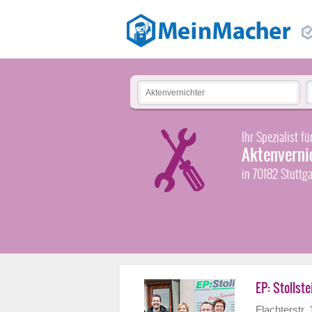
Ihr Spezialist fü
Aktenverni
in 70182 Stutt
EP: Stollste
Flachterstr. 