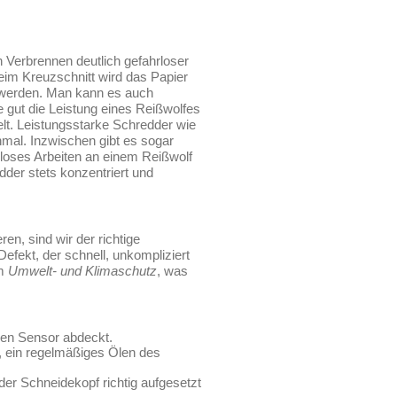
 Verbrennen deutlich gefahrloser
im Kreuzschnitt wird das Papier
t werden. Man kann es auch
gut die Leistung eines Reißwolfes
elt. Leistungsstarke Schredder wie
inmal. Inzwischen gibt es sogar
rloses Arbeiten an einem Reißwolf
dder stets konzentriert und
en, sind wir der richtige
Defekt, der schnell, unkompliziert
um
Umwelt- und Klimaschutz
, was
hen Sensor abdeckt.
, ein regelmäßiges Ölen des
der Schneidekopf richtig aufgesetzt