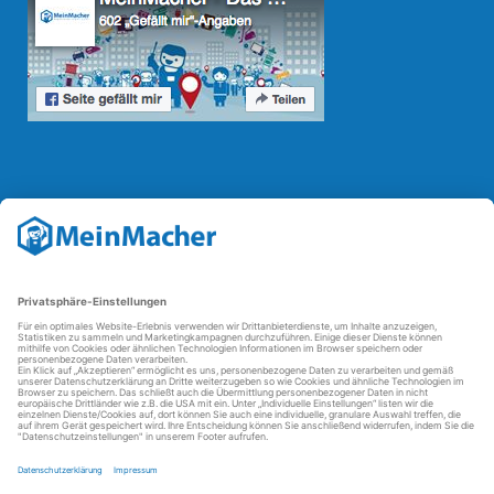
Reparatur Revolution
Mit der
Reparatur-Revolution
kämpft MeinMacher für bessere
Reparaturbedingungen in Deutschland: Für Produkte, die sich gut
reparieren lassen, für günstigere Ersatzteile und den Erhalt der
reparierenden Betriebe und des Reparatur-Know-hows in
Deutschland.
Weitere Informationen
FAQ - häufig gestellte Fragen
Partner werden
Über uns