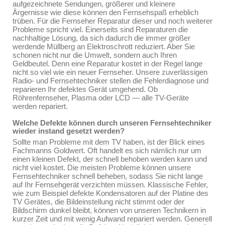
aufgezeichnete Sendungen, größerer und kleinere
Ärgernisse wie diese können den Fernsehspaß erheblich
trüben. Für die Fernseher Reparatur dieser und noch weiterer
Probleme spricht viel. Einerseits sind Reparaturen die
nachhaltige Lösung, da sich dadurch die immer größer
werdende Müllberg an Elektroschrott reduziert. Aber Sie
schonen nicht nur die Umwelt, sondern auch Ihren
Geldbeutel. Denn eine Reparatur kostet in der Regel lange
nicht so viel wie ein neuer Fernseher. Unsere zuverlässigen
Radio- und Fernsehtechniker stellen die Fehlerdiagnose und
reparieren Ihr defektes Gerät umgehend. Ob
Röhrenfernseher, Plasma oder LCD — alle TV-Geräte
werden repariert.
Welche Defekte können durch unseren Fernsehtechniker
wieder instand gesetzt werden?
Sollte man Probleme mit dem TV haben, ist der Blick eines
Fachmanns Goldwert. Oft handelt es sich nämlich nur um
einen kleinen Defekt, der schnell behoben werden kann und
nicht viel kostet. Die meisten Probleme können unsere
Fernsehtechniker schnell beheben, sodass Sie nicht lange
auf Ihr Fernsehgerät verzichten müssen. Klassische Fehler,
wie zum Beispiel defekte Kondensatoren auf der Platine des
TV Gerätes, die Bildeinstellung nicht stimmt oder der
Bildschirm dunkel bleibt, können von unseren Technikern in
kurzer Zeit und mit wenig Aufwand repariert werden. Generell