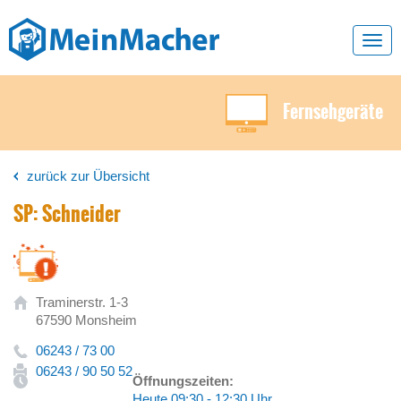
Toggl
navig
Fernsehgeräte
zurück zur Übersicht
SP: Schneider
Traminerstr. 1-3
67590 Monsheim
06243 / 73 00
06243 / 90 50 52
Öffnungszeiten:
Heute 09:30 - 12:30 Uhr