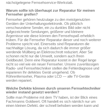
nächstgelegene Fernsehservice-Werkstatt.
Warum sollte ich überhaupt zur Reparatur für meinen
Fernseher greifen?
Fernseher gehören heutzutage zu den meistgenutzten
Geräten der Unterhaltungselektronik. Ob plötzlich
verschwundene Sender, ein zu dunkles Bild oder nicht
aufgezeichnete Sendungen, größerer und kleinere
Ärgernisse wie diese können den Fernsehspaß erheblich
trüben. Für die Fernseher Reparatur dieser und noch weiterer
Probleme spricht viel. Einerseits sind Reparaturen die
nachhaltige Lösung, da sich dadurch die immer größer
werdende Müllberg an Elektroschrott reduziert. Aber Sie
schonen nicht nur die Umwelt, sondern auch Ihren
Geldbeutel. Denn eine Reparatur kostet in der Regel lange
nicht so viel wie ein neuer Fernseher. Unsere zuverlässigen
Radio- und Fernsehtechniker stellen die Fehlerdiagnose und
reparieren Ihr defektes Gerät umgehend. Ob
Röhrenfernseher, Plasma oder LCD — alle TV-Geräte
werden repariert.
Welche Defekte können durch unseren Fernsehtechniker
wieder instand gesetzt werden?
Sollte man Probleme mit dem TV haben, ist der Blick eines
Fachmanns Goldwert. Oft handelt es sich nämlich nur um
einen kleinen Defekt, der schnell behoben werden kann und