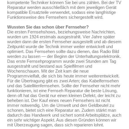
kompetente Techniker können Sie bei uns zählen. Bei der TV
Reparatur werden ausschließlich mit dem jeweiligen Gerät
kompatible Ersatzteile verwendet, sodass eine langfristige
Funktionsweise des Fernsehers sichergestellt wird.
Wussten Sie das schon über Fernseher?
Die ersten Fernsehshows, beziehungsweise Nachrichten,
wurden um 1924 erstmals ausgestrahlt. Vier Jahre später
wurden dann die ersten Fernseher ausgestellt und ab diesem
Zeitpunkt wurde die Technik immer weiter entwickelt und
optimiert. Das Fernsehen sollte dazu dienen, das Radio Bild
werden zu lassen — der Beginn der Unterhaltungselektronik.
Das erste Fernsehprogramm wurde zwei Stunden am Tag
ausgestrahlt und bestand aus Spielfilmen und
Wochenschauen. Mit der Zeit kam die neue
Programmvielfalt, die sich bis heute immer weiterentwickelt.
Für die Übertragung gibt es zwei Arten; das Kabelfernsehen
und das Satellitenfernsehen. Sollte der Fernseher nicht mehr
funktionieren, ist eine Fernseh Reparatur die beste Lösung,
denn oft hat das Gerät nur einen kleinen Defekt, der leicht zu
beheben ist. Der Kauf eines neuen Fernsehers ist nicht
immer notwendig. Um die Umwelt und den Geldbeutel zu
schonen, bietet sich eine Reparatur an. Zudem stärkt man
dadurch das Handwerk und sichert somit Arbeitsplätze, auch
ein sehr wichtiger Aspekt. Aus diesen Gründen können wir
mit Überzeugung sagen, dass sich reparieren lohnt.