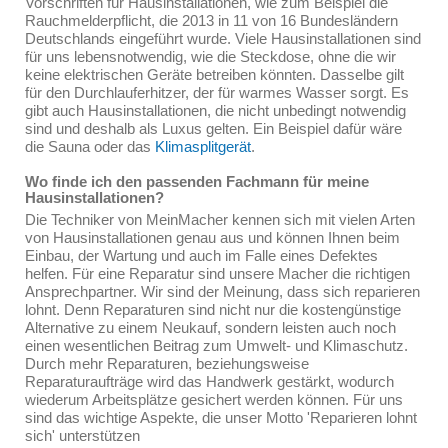
Vorschriften für Hausinstallationen, wie zum Beispiel die
Rauchmelderpflicht, die 2013 in 11 von 16 Bundesländern
Deutschlands eingeführt wurde. Viele Hausinstallationen sind
für uns lebensnotwendig, wie die Steckdose, ohne die wir
keine elektrischen Geräte betreiben könnten. Dasselbe gilt
für den Durchlauferhitzer, der für warmes Wasser sorgt. Es
gibt auch Hausinstallationen, die nicht unbedingt notwendig
sind und deshalb als Luxus gelten. Ein Beispiel dafür wäre
die Sauna oder das
Klimasplitgerät
.
Wo finde ich den passenden Fachmann für meine
Hausinstallationen?
Die Techniker von MeinMacher kennen sich mit vielen Arten
von Hausinstallationen genau aus und können Ihnen beim
Einbau, der Wartung und auch im Falle eines Defektes
helfen. Für eine Reparatur sind unsere Macher die richtigen
Ansprechpartner. Wir sind der Meinung, dass sich reparieren
lohnt. Denn Reparaturen sind nicht nur die kostengünstige
Alternative zu einem Neukauf, sondern leisten auch noch
einen wesentlichen Beitrag zum Umwelt- und Klimaschutz.
Durch mehr Reparaturen, beziehungsweise
Reparaturaufträge wird das Handwerk gestärkt, wodurch
wiederum Arbeitsplätze gesichert werden können. Für uns
sind das wichtige Aspekte, die unser Motto 'Reparieren lohnt
sich' unterstützen