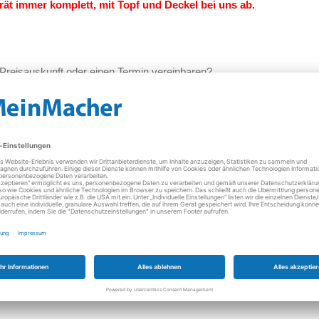
erät immer komplett, mit Topf und Deckel bei uns ab.
Preisauskunft oder einen Termin vereinbaren?
h kontaktieren. Wir sind für Sie da und freuen uns auf Sie – Thermo
nen zum Thema "
Thermomix Reparatur
".
e sind in Euro und inkl. der jeweils gültigen gesetzlichen Mehrwertste