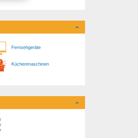
Fernsehgeräte
Küchenmaschinen
r
r
r