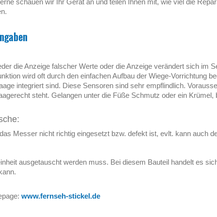
rne schauen wir Ihr Gerät an und teilen Ihnen mit, wie viel die Repa
en.
angaben
weder die Anzeige falscher Werte oder die Anzeige verändert sich im 
nktion wird oft durch den einfachen Aufbau der Wiege-Vorrichtung beg
ge integriert sind. Diese Sensoren sind sehr empflindlich. Vorausse
aagerecht steht. Gelangen unter die Füße Schmutz oder ein Krümel, 
sche:
as Messer nicht richtig eingesetzt bzw. defekt ist, evlt. kann auch de
inheit ausgetauscht werden muss. Bei diesem Bauteil handelt es sich
 kann.
epage:
www.fernseh-stickel.de