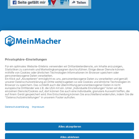
Reparatur Revolution
Mit der
Reparatur-Revolution
kämpft MeinMacher für bessere
Reparaturbedingungen in Deutschland: Für Produkte, die sich gut
reparieren lassen, für günstigere Ersatzteile und den Erhalt der
reparierenden Betriebe und des Reparatur-Know-hows in
Deutschland.
Weitere Informationen
FAQ - häufig gestellte Fragen
Partner werden
Über uns
Impressum
Datenschutz
AGBs
Kontakt
Barrierefreiheit
Partnerportal