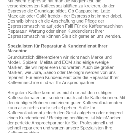
Mit einem Espresso hat man die Möglichkeit, die
verschiedensten Kaffeespezialitäten zu kreieren, da der
Espresso die Grundlage bildet. Ob Cappuccino, Latte
Macciato oder Caffè freddo - der Espresso ist immer dabei.
Deshalb lohnt sich die Anschaffung und Pflege der
Espressomaschine auf jeden Fall! Für die Kaffeemaschinen
Reparatur, Wartung oder einen Kundendienst Ihrer
Espressomaschine können Sie sich gerne an uns wenden.
Spezialisten für Reparatur & Kundendienst Ihrer
Maschine
Grundsätzlich differenzieren wir nicht nach Marke und
Modell. Spidem, Melitta und ECM sind einige wenige
Marken, die wir reparieren und warten. Auch die großen
Marken, wie Jura, Saeco oder Delonghi werden von uns
repariert. Für einen Kundendienst oder die Reparatur Ihrer
Kaffeemaschine sind wir Ihr Ansprechpartner!
Bei gutem Kaffee kommt es nicht nur auf den richtigen
Kaffeeautomaten an, sondern auch auf die Kaffeebohnen. Mit
den richtigen Bohnen und einem guten Kaffeevollautomaten
kann also nichts mehr schief gehen. Sollte Ihr
Kaffeevollautomat jedoch den Geist aufgeben oder dringend
einen Kundendienst / Reinigung benötigen, ist MeinMacher
der perfekte Ansprechpartner für Sie. Professionell und
schnell reparieren und warten unsere Spezialisten Ihre
Kaffeemaschine.