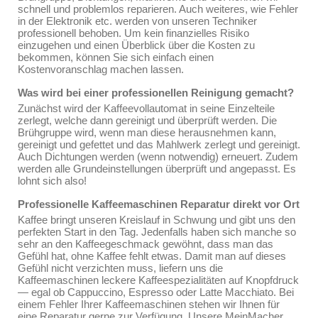
schnell und problemlos reparieren. Auch weiteres, wie Fehler
in der Elektronik etc. werden von unseren Techniker
professionell behoben. Um kein finanzielles Risiko
einzugehen und einen Überblick über die Kosten zu
bekommen, können Sie sich einfach einen
Kostenvoranschlag machen lassen.
Was wird bei einer professionellen Reinigung gemacht?
Zunächst wird der Kaffeevollautomat in seine Einzelteile
zerlegt, welche dann gereinigt und überprüft werden. Die
Brühgruppe wird, wenn man diese herausnehmen kann,
gereinigt und gefettet und das Mahlwerk zerlegt und gereinigt.
Auch Dichtungen werden (wenn notwendig) erneuert. Zudem
werden alle Grundeinstellungen überprüft und angepasst. Es
lohnt sich also!
Professionelle Kaffeemaschinen Reparatur direkt vor Ort
Kaffee bringt unseren Kreislauf in Schwung und gibt uns den
perfekten Start in den Tag. Jedenfalls haben sich manche so
sehr an den Kaffeegeschmack gewöhnt, dass man das
Gefühl hat, ohne Kaffee fehlt etwas. Damit man auf dieses
Gefühl nicht verzichten muss, liefern uns die
Kaffeemaschinen leckere Kaffeespezialitäten auf Knopfdruck
— egal ob Cappuccino, Espresso oder Latte Macchiato. Bei
einem Fehler Ihrer Kaffeemaschinen stehen wir Ihnen für
eine Reparatur gerne zur Verfügung. Unsere MeinMacher