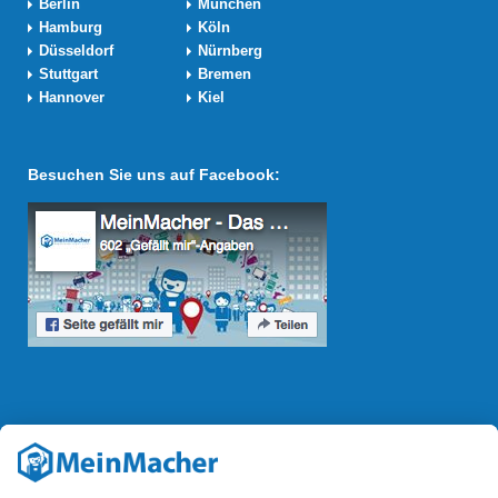
Berlin
München
Hamburg
Köln
Düsseldorf
Nürnberg
Stuttgart
Bremen
Hannover
Kiel
Besuchen Sie uns auf Facebook:
Reparatur Revolution
Mit der
Reparatur-Revolution
kämpft MeinMacher für bessere
Reparaturbedingungen in Deutschland: Für Produkte, die sich gut