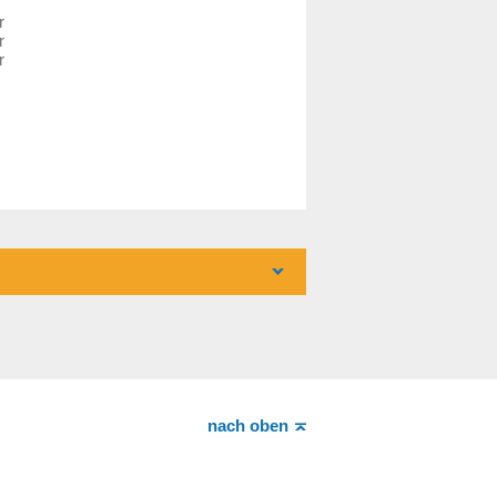
r
r
r
nach oben