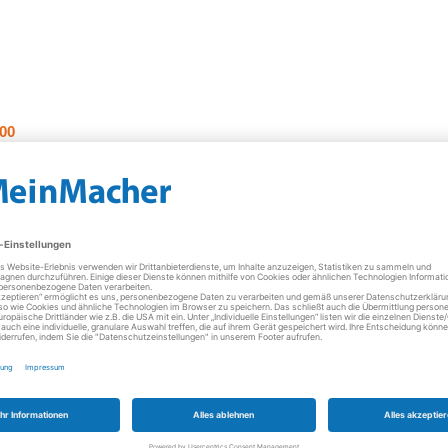
00
e sind in Euro und inkl. der jeweils gültigen gesetzlichen Mehrwertste