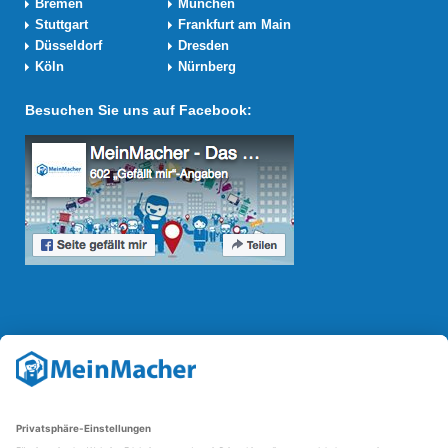
Bremen
München
Stuttgart
Frankfurt am Main
Düsseldorf
Dresden
Köln
Nürnberg
Besuchen Sie uns auf Facebook:
Reparatur Revolution
Mit der
Reparatur-Revolution
kämpft MeinMacher für bessere
Reparaturbedingungen in Deutschland: Für Produkte, die sich gut
reparieren lassen, für günstigere Ersatzteile und den Erhalt der
reparierenden Betriebe und des Reparatur-Know-hows in
Deutschland.