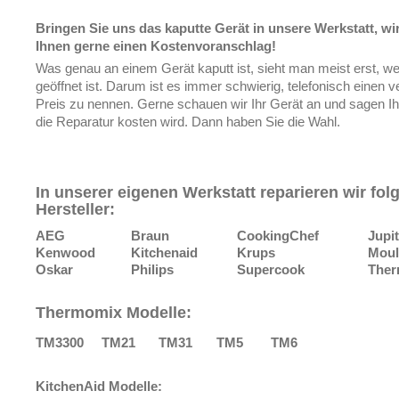
Bringen Sie uns das kaputte Gerät in unsere Werkstatt, wir
Ihnen gerne einen Kostenvoranschlag!
Was genau an einem Gerät kaputt ist, sieht man meist erst, w
geöffnet ist. Darum ist es immer schwierig, telefonisch einen v
Preis zu nennen. Gerne schauen wir Ihr Gerät an und sagen Ihn
die Reparatur kosten wird. Dann haben Sie die Wahl.
In unserer eigenen Werkstatt reparieren wir fol
Hersteller:
AEG
Braun
CookingChef
Jupit
Kenwood
Kitchenaid
Krups
Moul
Oskar
Philips
Supercook
The
Thermomix Modelle:
TM3300
TM21
TM31
TM5
TM6
KitchenAid Modelle: