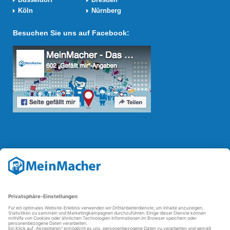
Köln
Nürnberg
Besuchen Sie uns auf Facebook:
Reparatur Revolution
Mit der
Reparatur-Revolution
kämpft MeinMacher für bessere
Reparaturbedingungen in Deutschland: Für Produkte, die sich gut
reparieren lassen, für günstigere Ersatzteile und den Erhalt der
reparierenden Betriebe und des Reparatur-Know-hows in
Deutschland.
Weitere Informationen