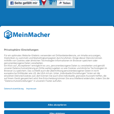
Reparatur Revolution
Mit der
Reparatur-Revolution
kämpft MeinMacher für bessere
Reparaturbedingungen in Deutschland: Für Produkte, die sich gut
reparieren lassen, für günstigere Ersatzteile und den Erhalt der
reparierenden Betriebe und des Reparatur-Know-hows in
Deutschland.
Weitere Informationen
FAQ - häufig gestellte Fragen
Partner werden
Über uns
Impressum
Datenschutz
AGBs
Kontakt
Barrierefreiheit
Partnerportal