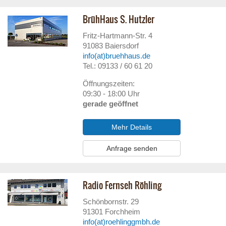
BrühHaus S. Hutzler
Fritz-Hartmann-Str. 4
91083
Baiersdorf
info(at)bruehhaus.de
Tel.: 09133 / 60 61 20
Öffnungszeiten:
09:30 - 18:00 Uhr
gerade geöffnet
Mehr Details
Anfrage senden
Radio Fernseh Röhling
Schönbornstr. 29
91301
Forchheim
info(at)roehlinggmbh.de