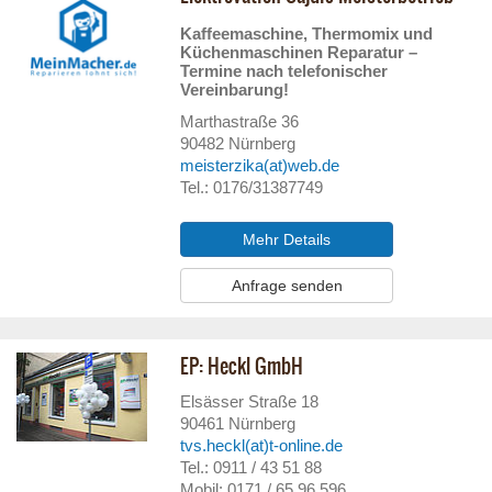
Kaffeemaschine, Thermomix und
Küchenmaschinen Reparatur –
Termine nach telefonischer
Vereinbarung!
Marthastraße 36
90482
Nürnberg
meisterzika(at)web.de
Tel.: 0176/31387749
Mehr Details
Anfrage senden
EP: Heckl GmbH
Elsässer Straße 18
90461
Nürnberg
tvs.heckl(at)t-online.de
Tel.: 0911 / 43 51 88
Mobil: 0171 / 65 96 596