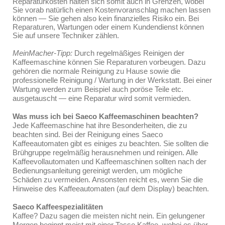
Reparaturkosten halten sich somit auch in Grenzen, wobei
Sie vorab natürlich einen Kostenvoranschlag machen lassen
können — Sie gehen also kein finanzielles Risiko ein. Bei
Reparaturen, Wartungen oder einem Kundendienst können
Sie auf unsere Techniker zählen.
MeinMacher-Tipp:
Durch regelmäßiges Reinigen der
Kaffeemaschine können Sie Reparaturen vorbeugen. Dazu
gehören die normale Reinigung zu Hause sowie die
professionelle Reinigung / Wartung in der Werkstatt. Bei einer
Wartung werden zum Beispiel auch poröse Teile etc.
ausgetauscht — eine Reparatur wird somit vermieden.
Was muss ich bei Saeco Kaffeemaschinen beachten?
Jede Kaffeemaschine hat ihre Besonderheiten, die zu
beachten sind. Bei der Reinigung eines Saeco
Kaffeeautomaten gibt es einiges zu beachten. Sie sollten die
Brühgruppe regelmäßig herausnehmen und reinigen. Alle
Kaffeevollautomaten und Kaffeemaschinen sollten nach der
Bedienungsanleitung gereinigt werden, um mögliche
Schäden zu vermeiden. Ansonsten reicht es, wenn Sie die
Hinweise des Kaffeeautomaten (auf dem Display) beachten.
Saeco Kaffeespezialitäten
Kaffee? Dazu sagen die meisten nicht nein. Ein gelungener
Morgen beginnt meist mit einer Tasse Kaffee, wobei es über