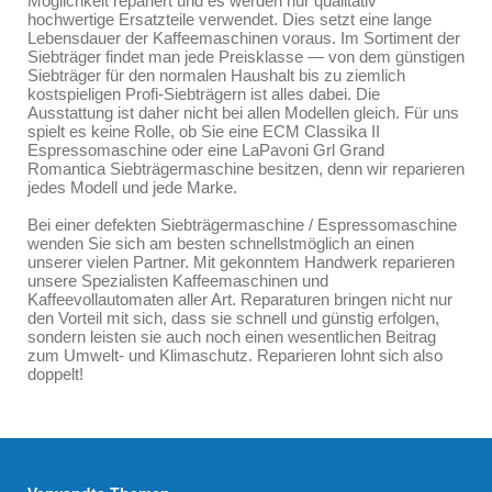
Möglichkeit repariert und es werden nur qualitativ
hochwertige Ersatzteile verwendet. Dies setzt eine lange
Lebensdauer der Kaffeemaschinen voraus. Im Sortiment der
Siebträger findet man jede Preisklasse — von dem günstigen
Siebträger für den normalen Haushalt bis zu ziemlich
kostspieligen Profi-Siebträgern ist alles dabei. Die
Ausstattung ist daher nicht bei allen Modellen gleich. Für uns
spielt es keine Rolle, ob Sie eine ECM Classika II
Espressomaschine oder eine LaPavoni Grl Grand
Romantica Siebträgermaschine besitzen, denn wir reparieren
jedes Modell und jede Marke.
Bei einer defekten Siebträgermaschine / Espressomaschine
wenden Sie sich am besten schnellstmöglich an einen
unserer vielen Partner. Mit gekonntem Handwerk reparieren
unsere Spezialisten Kaffeemaschinen und
Kaffeevollautomaten aller Art. Reparaturen bringen nicht nur
den Vorteil mit sich, dass sie schnell und günstig erfolgen,
sondern leisten sie auch noch einen wesentlichen Beitrag
zum Umwelt- und Klimaschutz. Reparieren lohnt sich also
doppelt!