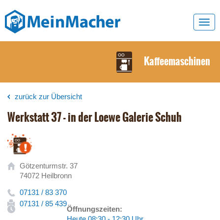
Toggl
navig
Kaffeemaschinen
zurück zur Übersicht
Werkstatt 37 - in der Loewe Galerie Schuh
Götzenturmstr. 37
74072 Heilbronn
07131 / 83 370
07131 / 85 439
Öffnungszeiten:
Heute 08:30 - 12:30 Uhr