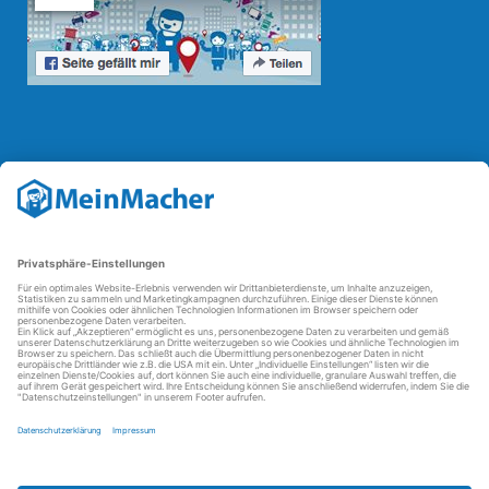
Reparatur Revolution
Mit der
Reparatur-Revolution
kämpft MeinMacher für bessere
Reparaturbedingungen in Deutschland: Für Produkte, die sich gut
reparieren lassen, für günstigere Ersatzteile und den Erhalt der
reparierenden Betriebe und des Reparatur-Know-hows in
Deutschland.
Weitere Informationen
FAQ - häufig gestellte Fragen
Partner werden
Über uns